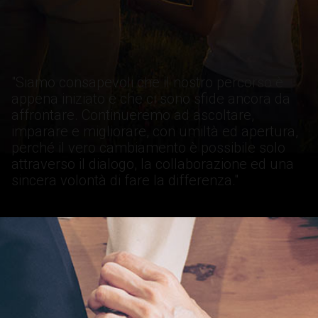
"Siamo consapevoli che il nostro percorso è
appena iniziato e che ci sono sfide ancora da
affrontare. Continueremo ad ascoltare,
imparare e migliorare, con umiltà ed apertura,
perché il vero cambiamento è possibile solo
attraverso il dialogo, la collaborazione ed una
sincera volontà di fare la differenza."