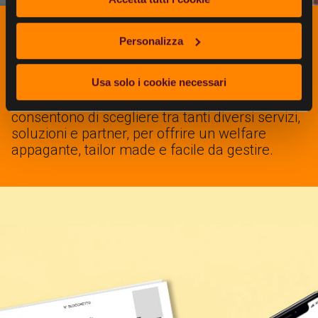
I benefit che si adattano a tutte le
Personalizza
tue esigenze
Usa solo i cookie necessari
I Flexible benefit presenti in Day Welfare
consentono di scegliere tra tanti diversi servizi,
soluzioni e partner, per offrire un welfare
appagante, tailor made e facile da gestire.