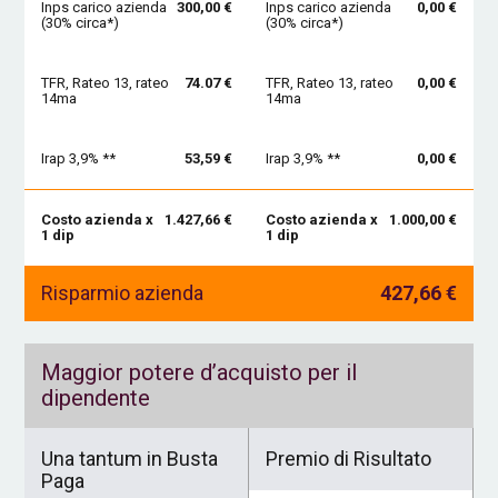
Inps carico azienda
300,00 €
Inps carico azienda
0,00 €
(30% circa*)
(30% circa*)
TFR, Rateo 13, rateo
74.07 €
TFR, Rateo 13, rateo
0,00 €
14ma
14ma
Irap 3,9% **
53,59 €
Irap 3,9% **
0,00 €
Costo azienda x
1.427,66 €
Costo azienda x
1.000,00 €
1 dip
1 dip
Risparmio azienda
427,66 €
Maggior potere d’acquisto per il
dipendente
Una tantum in Busta
Premio di Risultato
Paga