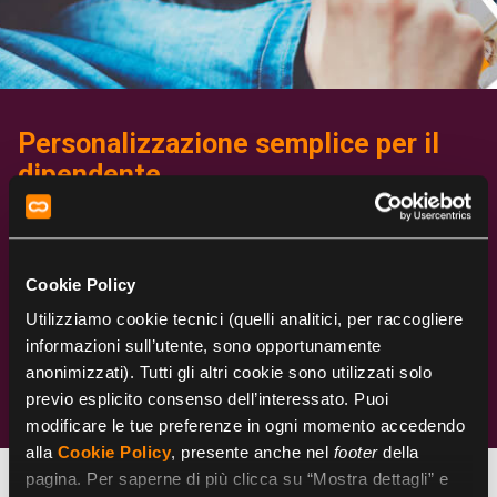
Personalizzazione
semplice
per il
dipendente
Con Day Welfare la gestione del piano di
welfare è facile e piacevole. La navigazione
Cookie Policy
intuitiva guida il dipendente nella composizione
dei propri pacchetti di flexible benefit. Tante
Utilizziamo cookie tecnici (quelli analitici, per raccogliere
soluzioni per esigenze, gusti e preferenze
informazioni sull’utente, sono opportunamente
diverse, gestibili anche da smartphone grazie
anonimizzati). Tutti gli altri cookie sono utilizzati solo
alla App dedicata.
previo esplicito consenso dell’interessato. Puoi
modificare le tue preferenze in ogni momento accedendo
alla
Cookie Policy
, presente anche nel
footer
della
pagina. Per saperne di più clicca su “Mostra dettagli” e