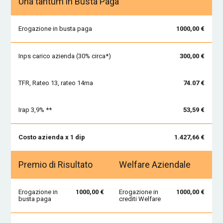
Una tantum in Busta Paga
Erogazione in busta paga
1000,00 €
Inps carico azienda (30% circa*)
300,00 €
TFR, Rateo 13, rateo 14ma
74.07 €
Irap 3,9% **
53,59 €
Costo azienda x 1 dip
1.427,66 €
Premio di Risultato
Welfare Aziendale
Erogazione in
1000,00 €
Erogazione in
1000,00 €
busta paga
crediti Welfare