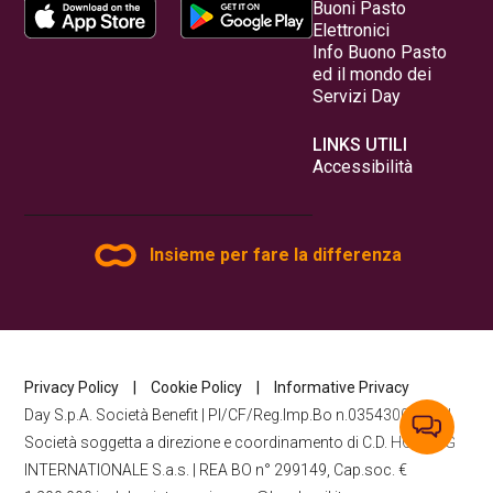
Buoni Pasto
Elettronici
Info Buono Pasto
ed il mondo dei
Servizi Day
LINKS UTILI
Accessibilità
Insieme per fare la differenza
Privacy Policy
|
Cookie Policy
|
Informative Privacy
Day S.p.A. Società Benefit | PI/CF/Reg.Imp.Bo n.03543000370 |
Società soggetta a direzione e coordinamento di C.D. HOLDING
INTERNATIONALE S.a.s. | REA BO n° 299149, Cap.soc. €