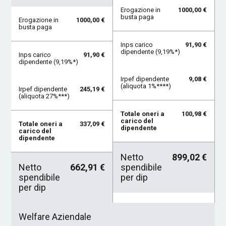
Erogazione in
1000,00 €
busta paga
Erogazione in
1000,00 €
busta paga
Inps carico
91,90 €
dipendente (9,19%*)
Inps carico
91,90 €
dipendente (9,19%*)
Irpef dipendente
9,08 €
(aliquota 1%****)
Irpef dipendente
245,19 €
(aliquota 27%***)
Totale oneri a
100,98 €
carico del
Totale oneri a
337,09 €
dipendente
carico del
dipendente
Netto
899,02 €
Netto
662,91 €
spendibile
spendibile
per dip
per dip
Welfare Aziendale