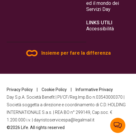
ed il mondo dei
Servizi Day
LINKS UTILI
Accessibilità
Insieme per fare la differenza
Privacy Policy
|
Cookie Policy
|
Informative Privacy
Day S.p.A. Società Benefit | PI/CF/Reg.Imp.Bo n.03543000370 |
Società soggetta a direzione e coordinamento di C.D. HOLDING
INTERNATIONALE S.a.s. | REA BO n° 299149, Cap.soc. €
1.200.000 i.v. | dayristoservicespa@legalmail.it
©2026 Life. All rights reserved