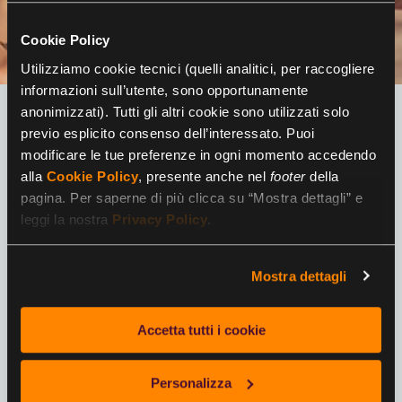
Cookie Policy
Utilizziamo cookie tecnici (quelli analitici, per raccogliere
informazioni sull’utente, sono opportunamente
anonimizzati). Tutti gli altri cookie sono utilizzati solo
Il Buono Shopping per spesa,
previo esplicito consenso dell’interessato. Puoi
elettronica,
modificare le tue preferenze in ogni momento accedendo
benzina etc.
alla
Cookie Policy
, presente anche nel
footer
della
pagina. Per saperne di più clicca su “Mostra dettagli” e
leggi la nostra
Privacy Policy
.
Cadhoc, è unico perchè può essere speso in
una vasta rete di negozi dai brand noti vicino a
te: Coop, Unieuro, Sephora, Maison Du Monde
Mostra dettagli
e tanti altri. Inoltre il buono acquisto cadhoc lo
convertiti online in gift cart dei nostri Partner:
Amazon, Q8, IP, Zalando, Decathlon, IBS etc.
Accetta tutti i cookie
sono più di 30.000.
Personalizza