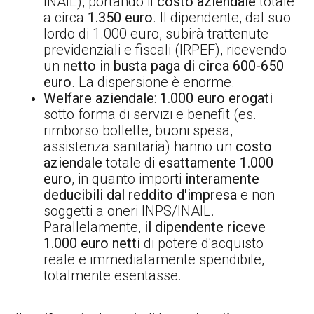
INAIL), portando il
costo aziendale
totale
a circa
1.350 euro
. Il dipendente, dal suo
lordo di 1.000 euro, subirà trattenute
previdenziali e fiscali (IRPEF), ricevendo
un
netto in busta paga di circa 600-650
euro
. La dispersione è enorme.
Welfare aziendale
:
1.000 euro erogati
sotto forma di servizi e benefit (es.
rimborso bollette, buoni spesa,
assistenza sanitaria) hanno un
costo
aziendale
totale di
esattamente 1.000
euro
, in quanto importi
interamente
deducibili dal reddito d'impresa
e non
soggetti a oneri INPS/INAIL.
Parallelamente,
il dipendente riceve
1.000 euro netti
di potere d'acquisto
reale e immediatamente spendibile,
totalmente esentasse.