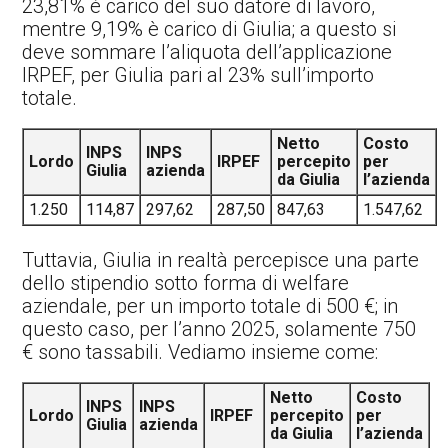
23,81% è carico del suo datore di lavoro,
mentre 9,19% è carico di Giulia; a questo si
deve sommare l’aliquota dell’applicazione
IRPEF, per Giulia pari al 23% sull’importo
totale.
Netto
Costo
INPS
INPS
Lordo
IRPEF
percepito
per
Giulia
azienda
da Giulia
l’azienda
1.250
114,87
297,62
287,50
847,63
1.547,62
Tuttavia, Giulia in realtà percepisce una parte
dello stipendio sotto forma di welfare
aziendale, per un importo totale di 500 €; in
questo caso, per l’anno 2025, solamente 750
€ sono tassabili. Vediamo insieme come:
Netto
Costo
INPS
INPS
Lordo
IRPEF
percepito
per
Giulia
azienda
da Giulia
l’azienda