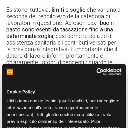
Esistono, tuttavia,
limiti e soglie
che variano a
seconda del reddito e/o della categoria di
lavoratori in questione. Ad esempio, i
buoni
pasto sono esenti da tassazione fino a una
determinata soglia
, così come le polizze di
assistenza sanitaria e i contributi versati per
la previdenza integrativa. È importante che il
datore di lavoro informi prontamente e
chiaramente i propri dipendenti riguardo le
specifiche agevolazioni di cui possono
usufruire.
Cookie Policy
Vantaggi fiscali e contributivi
Utilizziamo cookie tecnici (quelli analitici, per raccogliere
informazioni sull’utente, sono opportunamente
Il TUIR (Testo Unico delle Imposte sui
anonimizzati). Tutti gli altri cookie sono utilizzati solo
Redditi), in particolare l’
articolo 51
, stabilisce
previo esplicito consenso dell’interessato. Puoi
la definizione e quali siano i criteri di reddito di