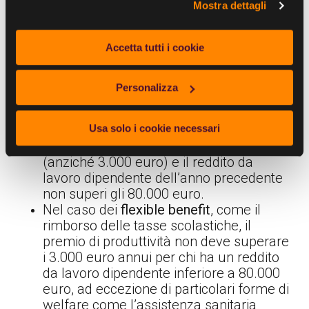
Mostra dettagli
dipendenti è potenzialmente soggetto a
limiti
e tassazione
. Per il
biennio 2026-2027
i limiti
sono i seguenti:
Accetta tutti i cookie
Se il dipendente decide di ricevere i
premi risultato
in busta paga la
Personalizza
tassazione del premio di risultato
applicabile per il biennio 2026-2027 è del
1%
invece che del 10%, purché il premio
Usa solo i cookie necessari
non ecceda i 5.000 euro lordi annui
(anziché 3.000 euro) e il reddito da
lavoro dipendente dell’anno precedente
non superi gli 80.000 euro.
Nel caso dei
flexible benefit
, come il
rimborso delle tasse scolastiche, il
premio di produttività non deve superare
i 3.000 euro annui per chi ha un reddito
da lavoro dipendente inferiore a 80.000
euro, ad eccezione di particolari forme di
welfare come l’assistenza sanitaria