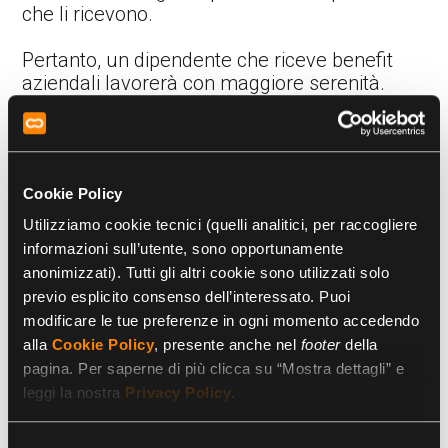
che li ricevono.
Pertanto, un dipendente che riceve benefit
aziendali lavorerà con maggiore serenità.
Questo si traduce in tre vantaggi principali:
miglioramento dell’equilibrio vita privata-
lavoro
, che permette di dedicare più
tempo alla famiglia, alle attività ricreative
Cookie Policy
e alla vita personale in generale;
Utilizziamo cookie tecnici (quelli analitici, per raccogliere
aumento del potere d’acquisto
informazioni sull’utente, sono opportunamente
ricevendo, ad esempio, buoni spesa,
anonimizzati). Tutti gli altri cookie sono utilizzati solo
buoni pasto, rimborsi delle spese di
previo esplicito consenso dell’interessato. Puoi
trasporto. In questo modo, infatti, il
modificare le tue preferenze in ogni momento accedendo
lavoratore otterrà un notevole risparmio
alla
Cookie Policy
, presente anche nel
footer
della
su alcune spese fisse mensili;
pagina. Per saperne di più clicca su “Mostra dettagli” e
riduzione dello stress
.
leggi la nostra
Privacy Policy
.
Va notato che il welfare ricevuto dai