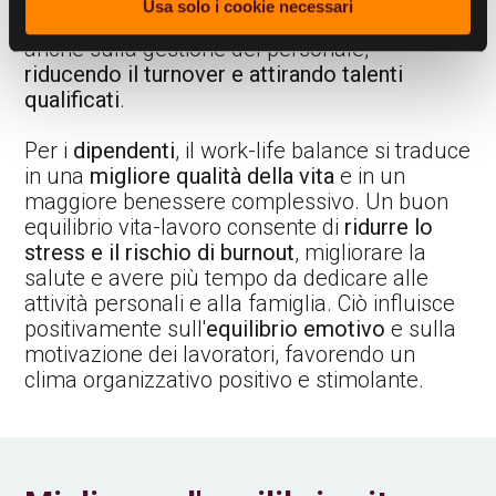
Usa solo i cookie necessari
obiettivi aziendali. Ciò influisce positivamente
anche sulla gestione del personale,
riducendo il turnover e attirando talenti
qualificati
.
Per i
dipendenti
, il work-life balance si traduce
in una
migliore qualità della vita
e in un
maggiore benessere complessivo. Un buon
equilibrio vita-lavoro consente di
ridurre lo
stress e il rischio di burnout
, migliorare la
salute e avere più tempo da dedicare alle
attività personali e alla famiglia. Ciò influisce
positivamente sull'
equilibrio emotivo
e sulla
motivazione dei lavoratori, favorendo un
clima organizzativo positivo e stimolante.