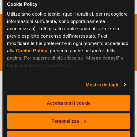
Cookie Policy
Utilizziamo cookie tecnici (quelli analitici, per raccogliere
informazioni sull’utente, sono opportunamente
anonimizzati). Tutti gli altri cookie sono utilizzati solo
I vantaggi del work life
previo esplicito consenso dell’interessato. Puoi
balance per azienda e
modificare le tue preferenze in ogni momento accedendo
dipendenti
alla
Cookie Policy
, presente anche nel
footer
della
pagina. Per saperne di più clicca su “Mostra dettagli” e
leggi la nostra
Privacy Policy
.
Mostra dettagli
I
vantaggi del work-life balance
si riflettono
sia sulle aziende che sui dipendenti.
Dall'ottica aziendale, un miglioramento del
Accetta tutti i cookie
work-life balance può contribuire a un
aumento della produttività e della qualità del
Personalizza
lavoro
. I dipendenti che si sentono apprezzati
e supportati, infatti, tendono ad essere più
motivati e impegnati nel raggiungimento degli