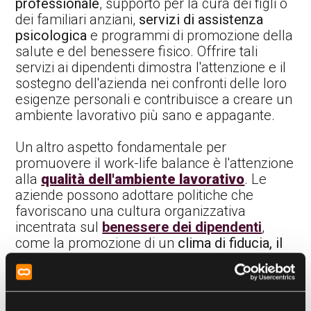
professionale
, supporto per la cura dei figli o
dei familiari anziani,
servizi di assistenza
psicologica
e programmi di promozione della
salute e del benessere fisico. Offrire tali
servizi ai dipendenti dimostra l'attenzione e il
sostegno dell'azienda nei confronti delle loro
esigenze personali e contribuisce a creare un
ambiente lavorativo più sano e appagante.
Un altro aspetto fondamentale per
promuovere il work-life balance è l'attenzione
alla
qualità dell'ambiente lavorativo
. Le
aziende possono adottare politiche che
favoriscano una cultura organizzativa
incentrata sul
benessere dei dipendenti
,
come la promozione di un
clima di fiducia, il
riconoscimento dei successi individuali e di
team
, e la creazione di
spazi e momenti di
relax e socializzazione
all'interno
dell'azienda.