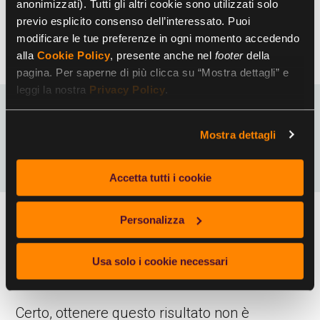
valuteranno positivamente la possibilità
anonimizzati). Tutti gli altri cookie sono utilizzati solo
di lavorare in un ambiente di lavoro
previo esplicito consenso dell’interessato. Puoi
sereno e stimolante.
modificare le tue preferenze in ogni momento accedendo
alla
Cookie Policy
, presente anche nel
footer
della
pagina. Per saperne di più clicca su “Mostra dettagli” e
leggi la nostra
Privacy Policy
.
Come creare (o migliorare)
Mostra dettagli
un buon ambiente di lavoro?
Accetta tutti i cookie
Personalizza
Insomma, è indubbio che per un’azienda sia
fondamentale offrire ai collaboratori un
ambiente di lavoro sereno e accogliente, oltre
Usa solo i cookie necessari
che sicuro.
Certo, ottenere questo risultato non è