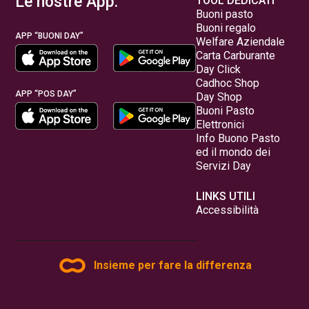
Le nostre App:
TOOL DEDICATI
Buoni pasto
Buoni regalo
APP “BUONI DAY”
Welfare Aziendale
Carta Carburante
Day Click
Cadhoc Shop
APP “POS DAY”
Day Shop
Buoni Pasto
Elettronici
Info Buono Pasto
ed il mondo dei
Servizi Day
LINKS UTILI
Accessibilità
Insieme per fare la differenza