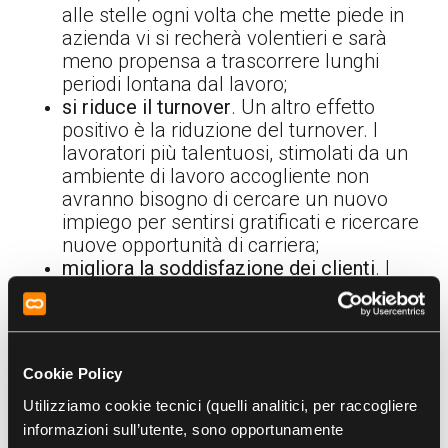
alle stelle ogni volta che mette piede in
azienda vi si recherà volentieri e sarà
meno propensa a trascorrere lunghi
periodi lontana dal lavoro;
si riduce il turnover
. Un altro effetto
positivo è la riduzione del turnover. I
lavoratori più talentuosi, stimolati da un
ambiente di lavoro accogliente non
avranno bisogno di cercare un nuovo
impiego per sentirsi gratificati e ricercare
nuove opportunità di carriera;
migliora la soddisfazione dei clienti
. I
lavoratori sereni si impegnano per offrire
il meglio ai clienti che, quindi, sono più
soddisfatti;
migliora la reputazione dell’azienda
. Sia
Cookie Policy
agli occhi dei clienti, sia agli occhi delle
aziende concorrenti, sia agli occhi di
Utilizziamo cookie tecnici (quelli analitici, per raccogliere
potenziali nuovi collaboratori, che
informazioni sull’utente, sono opportunamente