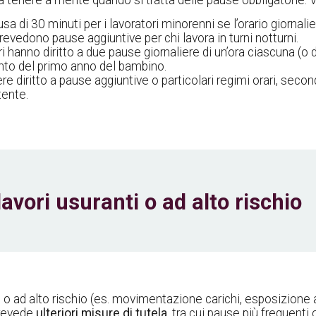
 da tenere a mente quando si tratta delle pause obbligatorie.
sa di 30 minuti per i lavoratori minorenni se l’orario giornal
revedono pause aggiuntive per chi lavora in turni notturni.
dri hanno diritto a due pause giornaliere di un’ora ciascuna (o d
ento del primo anno del bambino.
re diritto a pause aggiuntive o particolari regimi orari, sec
ente.
avori usuranti o ad alto rischio
osi o ad alto rischio (es. movimentazione carichi, esposizion
prevede
ulteriori misure di tutela
, tra cui pause più frequenti