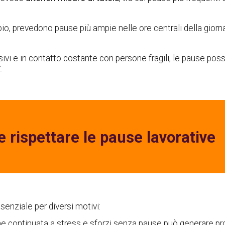
io, prevedono pause più ampie nelle ore centrali della giornat
ensivi e in contatto costante con persone fragili, le pause po
.
 rispettare le pause lavorative
ssenziale per diversi motivi:
one continuata a stress e sforzi senza pause può generare prob