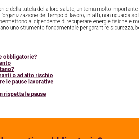
atori e della tutela della loro salute, un tema molto importan
 L’organizzazione del tempo di lavoro, infatti, non riguarda sol
PER L'UTILIZZATORE
permettono al dipendente di recuperare energie fisiche e m
Buoni Pasto
entano uno strumento fondamentale per garantire sicurezza, be
Buoni Acquisto
Welfare aziendale
e obbligatorie?
PER L'ENTE PUBBLICO
mento
Buoni Spesa
ttano?
per il cittadino
anti o ad alto rischio
re le pause lavorative
Welfare aziendale
per il dipendente
n rispetta le pause