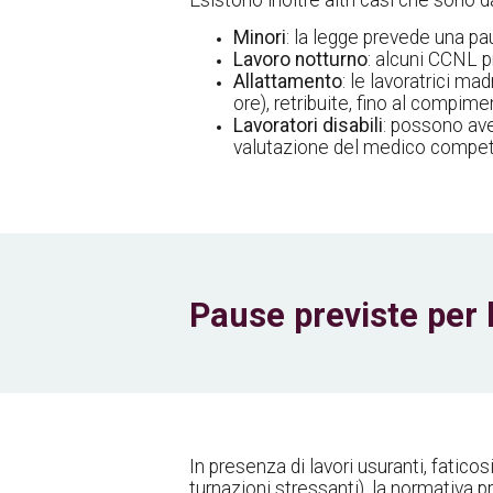
Esistono inoltre altri casi che sono
Minori
: la legge prevede una pau
Lavoro notturno
: alcuni CCNL p
Allattamento
: le lavoratrici ma
ore), retribuite, fino al compim
Lavoratori disabili
: possono ave
valutazione del medico compet
Pause previste per l
In presenza di lavori usuranti, fatic
turnazioni stressanti), la normativa 