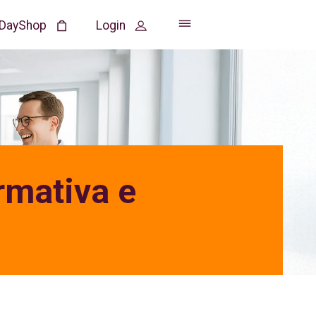
DayShop
Login
Approfondimenti
co
rmativa e