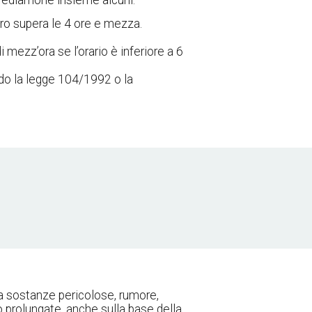
 Vediamone insieme alcuni:
iero supera le 4 ore e mezza.
i mezz’ora se l’orario è inferiore a 6
ondo la legge 104/1992 o la
e a sostanze pericolose, rumore,
 o prolungate, anche sulla base della