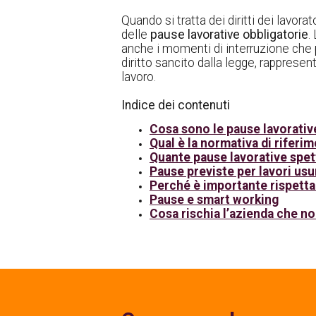
Quando si tratta dei diritti dei lavor
delle
pause lavorative obbligatorie
.
anche i momenti di interruzione che 
diritto sancito dalla legge, rappres
lavoro.
Indice dei contenuti
Cosa sono le pause lavorativ
Qual è la normativa di riferi
Quante pause lavorative spe
Pause previste per lavori usur
Perché è importante rispetta
Pause e smart working
Cosa rischia l’azienda che no