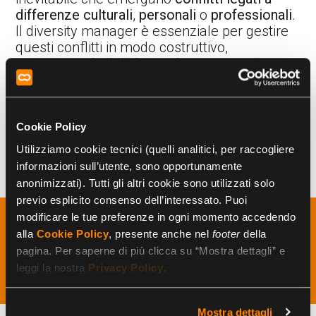
differenze culturali
,
personali
o
professionali
.
Il diversity manager è essenziale per gestire
questi conflitti in modo costruttivo,
promuovendo il dialogo e la comprensione
reciproca. Attraverso la formazione e la
sensibilizzazione, il
diversity manager lavora
per
creare un clima aziendale positivo
, in cui
i conflitti possono essere risolti in modo
Cookie Policy
efficace e le differenze possono essere
Utilizziamo cookie tecnici (quelli analitici, per raccogliere
celebrate anziché temute.
informazioni sull’utente, sono opportunamente
anonimizzati). Tutti gli altri cookie sono utilizzati solo
previo esplicito consenso dell’interessato. Puoi
modificare le tue preferenze in ogni momento accedendo
I vantaggi economici della
alla
Cookie Policy
, presente anche nel
footer
della
pagina. Per saperne di più clicca su “Mostra dettagli” e
diversità
leggi la nostra
Privacy Policy
.
Mostra dettagli