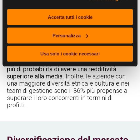
Oltre ai benefici culturali e sociali, ci sono
Accetta tutti i cookie
anche vantaggi economici tangibili associati a
una forza lavoro diversificata e inclusiva. Le
aziende che abbracciano la diversità tendono
Personalizza
a performare meglio finanziariamente.
Un
report di McKinsey & Company
ha rilevato
che le aziende con una maggiore diversità di
Usa solo i cookie necessari
genere nei loro team esecutivi hanno
il 25% in
più di probabilità di avere una redditività
superiore alla media
. Inoltre, le aziende con
una maggiore diversità etnica e culturale nei
team di gestione sono il 36% più propense a
superare i loro concorrenti in termini di
profitti.
Diversificazione del mercato