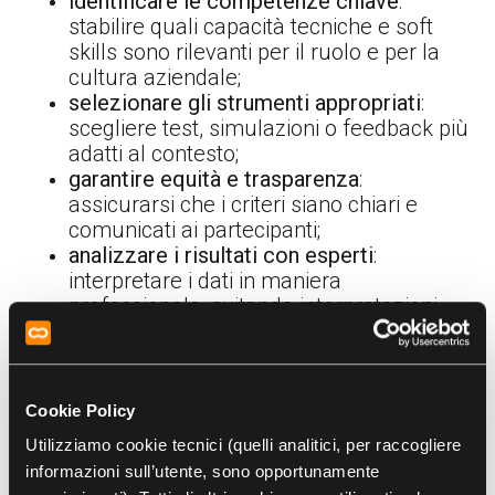
identificare le competenze chiave
:
stabilire quali capacità tecniche e soft
skills sono rilevanti per il ruolo e per la
cultura aziendale;
selezionare gli strumenti appropriati
:
scegliere test, simulazioni o feedback più
adatti al contesto;
garantire equità e trasparenza
:
assicurarsi che i criteri siano chiari e
comunicati ai partecipanti;
analizzare i risultati con esperti
:
interpretare i dati in maniera
professionale, evitando interpretazioni
superficiali;
analizzare i risultati con esperti
:
condividere con i dipendenti non solo il
risultato, ma anche indicazioni concrete
Cookie Policy
di sviluppo.
Utilizziamo cookie tecnici (quelli analitici, per raccogliere
informazioni sull’utente, sono opportunamente