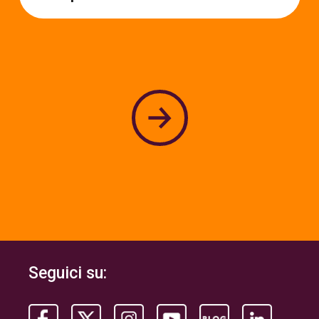
PER L'UTILIZZATORE
Buoni Pasto
Buoni Acquisto
Welfare aziendale
PER L'ENTE PUBBLICO
Buoni Spesa
per il cittadino
Welfare aziendale
per il dipendente
Seguici su: