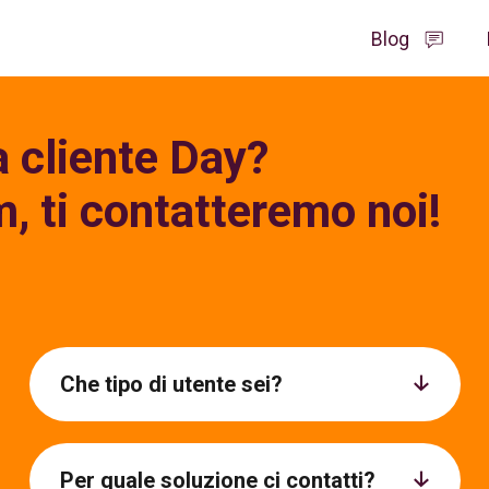
Blog
Soluzioni
Contattaci
 cliente Day?
PER L’AZIENDA
Sono un'Azienda
m, ti contatteremo noi!
Buoni Pasto
Sono un Partner
Buoni Acquisto
Sono un Utilizzatore
Welfare aziendale
Contatti Ente Pubbli
Servizi Time Saving
Carburante
Che tipo di utente sei?
PER IL PARTNER
Buoni Pasto
Buoni Acquisto
Per quale soluzione ci contatti?
Welfare aziendale