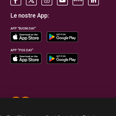
Le nostre App:
APP “BUONI DAY”
APP “POS DAY”
Insieme per fare la differenza