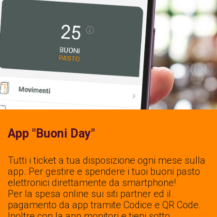
App "Buoni Day"
Tutti i ticket a tua disposizione ogni mese sulla
app. Per gestire e spendere i tuoi buoni pasto
elettronici direttamente da smartphone!
Per la spesa online sui siti partner ed il
pagamento da app tramite Codice e QR Code.
Inoltre con la app monitori e tieni sotto