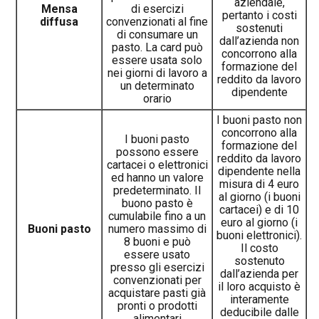
aziendale,
Mensa
di esercizi
pertanto i costi
diffusa
convenzionati al fine
sostenuti
di consumare un
dall’azienda non
pasto. La card può
concorrono alla
essere usata solo
formazione del
nei giorni di lavoro a
reddito da lavoro
un determinato
dipendente
orario
I buoni pasto non
concorrono alla
I buoni pasto
formazione del
possono essere
reddito da lavoro
cartacei o elettronici
dipendente nella
ed hanno un valore
misura di 4 euro
predeterminato. Il
al giorno (i buoni
buono pasto è
cartacei) e di 10
cumulabile fino a un
euro al giorno (i
Buoni pasto
numero massimo di
buoni elettronici).
8 buoni e può
Il costo
essere usato
sostenuto
presso gli esercizi
dall’azienda per
convenzionati per
il loro acquisto è
acquistare pasti già
interamente
pronti o prodotti
deducibile dalle
alimentari