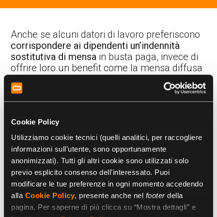
Anche se alcuni datori di lavoro preferiscono
corrispondere ai dipendenti un’indennità
sostitutiva di mensa
in busta paga, invece di
offrire loro un benefit come la mensa diffusa
o il buono pasto, questa
è una scelta poco
vantaggiosa
sia per i lavoratori, sia per le
aziende.
Spesso si pensa che ai dipendenti faccia più
Cookie Policy
piacere
ricevere una somma in denaro
da
Utilizziamo cookie tecnici (quelli analitici, per raccogliere
spendere liberamente. In realtà, molti tra gli
informazioni sull’utente, sono opportunamente
studi e i sondaggi effettuati nell’ambito del
anonimizzati). Tutti gli altri cookie sono utilizzati solo
welfare aziendale e dei benefit erogati ai
previo esplicito consenso dell’interessato. Puoi
lavoratori hanno dimostrato come
modificare le tue preferenze in ogni momento accedendo
agevolazioni e servizi di welfare
adatti alla
alla
Cookie Policy
, presente anche nel
footer
della
loro età e situazione familiare siano più
pagina. Per saperne di più clicca su “Mostra dettagli” e
apprezzati.