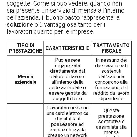
soggette. Come si può vedere, quando non
sia presente un servizio di mensa all’interno
dell’azienda,
il buono pasto rappresenta la
soluzione più vantaggiosa
tanto per i
lavoratori quanto per le imprese.
TIPO DI
TRATTAMENTO
CARATTERISTICHE
PRESTAZIONE
FISCALE
Può essere
In nessuno dei
organizzata
due casi i costi
direttamente dal
sostenuti
Mensa
datore di lavoro
dall’azienda
aziendale
all’interno della
concorrono alla
sede aziendale o
formazione del
essere gestita da
reddito da lavoro
soggetti terzi
dipendente
I lavoratori ricevono
Questa
una card elettronica
prestazione
che abilita il
sostitutiva è
possessore ad
assimilata alla
essere utilizzata
mensa
presso un network