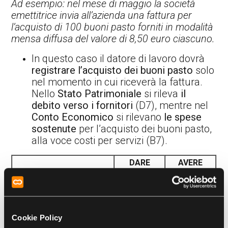
Ad esempio: nel mese di maggio la società
emettitrice invia all’azienda una fattura per
l’acquisto di 100 buoni pasto forniti in modalità
mensa diffusa del valore di 8,50 euro ciascuno.
In questo caso il datore di lavoro dovrà
registrare l’acquisto dei buoni pasto
solo
nel momento in cui riceverà la fattura.
Nello
Stato Patrimoniale
si rileva
il
debito verso i fornitori
(D7), mentre nel
Conto Economico
si rilevano
le spese
sostenute
per l’acquisto dei buoni pasto,
alla voce costi per servizi (B7).
DARE
AVERE
DEBITO V/FORNITORI
(STATO PATRIMONIALE
884,00
D7)
SPESE PER BUONI
Cookie Policy
PASTO (CONTO
850,00