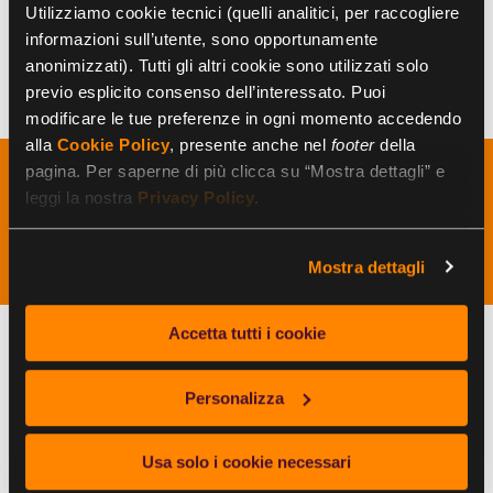
ECONOMICO B7)
Utilizziamo cookie tecnici (quelli analitici, per raccogliere
IVA SU ACQUISTI
informazioni sull’utente, sono opportunamente
DETRAIBILE 4% (STATO
34,00
anonimizzati). Tutti gli altri cookie sono utilizzati solo
PATRIMONIALE D12)
previo esplicito consenso dell’interessato. Puoi
modificare le tue preferenze in ogni momento accedendo
alla
Cookie Policy
, presente anche nel
footer
della
pagina. Per saperne di più clicca su “Mostra dettagli” e
Come rilevare in busta paga i
leggi la nostra
Privacy Policy
.
buoni pasto?
Mostra dettagli
Accetta tutti i cookie
I buoni pasto non devono solo essere
registrati tra le voci del bilancio aziendale, ma
Personalizza
devono anche essere
rilevati in busta paga
.
Dal momento, però, che fino a un certo
importo sono esenti da tassazione e
Usa solo i cookie necessari
contribuzione, in busta paga verranno rilevati