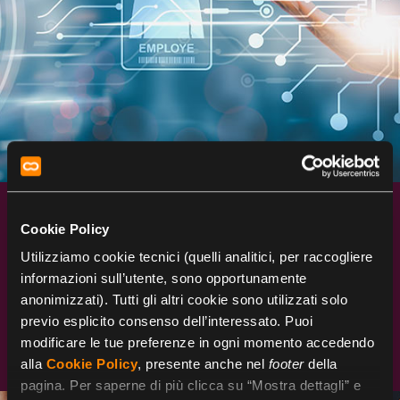
Intelligenza Artificiale nelle Risorse
Cookie Policy
Umane: Applicazioni e Vantaggi
Utilizziamo cookie tecnici (quelli analitici, per raccogliere
informazioni sull’utente, sono opportunamente
anonimizzati). Tutti gli altri cookie sono utilizzati solo
Dalla selezione del personale all'automazione
previo esplicito consenso dell’interessato. Puoi
dei processi, ecco come l'Intelligenza artificiale
sta rivoluzionando il settore HR.
modificare le tue preferenze in ogni momento accedendo
alla
Cookie Policy
, presente anche nel
footer
della
pagina. Per saperne di più clicca su “Mostra dettagli” e