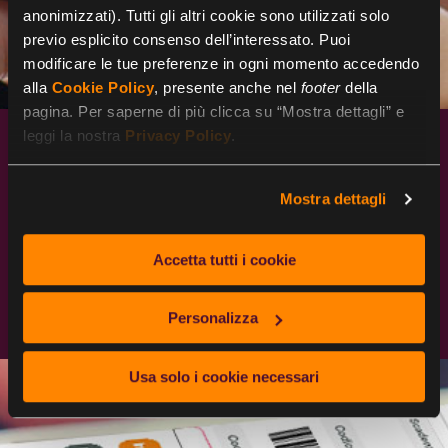
anonimizzati). Tutti gli altri cookie sono utilizzati solo
previo esplicito consenso dell’interessato. Puoi
modificare le tue preferenze in ogni momento accedendo
alla
Cookie Policy
, presente anche nel
footer
della
pagina. Per saperne di più clicca su “Mostra dettagli” e
leggi la nostra
Privacy Policy
.
Cadhoc digitale
Mostra dettagli
Cadhoc per le aziende più smart è anche in
versione digitale. Il buono shopping disponibile
in App che può essere speso nei punti vendita
Accetta tutti i cookie
grazie alla lettura del codice a barre che
verifica valore e validità.
Personalizza
Usa solo i cookie necessari