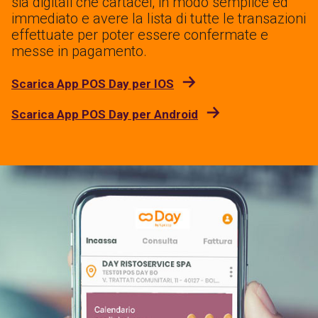
sia digitali che cartacei, in modo semplice ed
immediato e avere la lista di tutte le transazioni
effettuate per poter essere confermate e
messe in pagamento.
Scarica App POS Day per IOS
Scarica App POS Day per Android